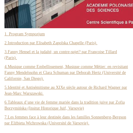
1. Program Sympozjum
2.Introduction par Elisabeth Zapolska Chapelle (Paris).
3.Fanny Hensel et la judaïté, un contre-sujet? par Françoise Tillard
(Paris).
4.Musique comme Embellissement, Musique comme Métier: en revisitant
Fanny Mendelssohn et Clara Schuman par Deborah Hertz (Université de
Californie, San Diego).
5.Identité et Antisémitisme au XIXe siècle autour de Richard Wagner par
Jean-Marc Warszawski.
6.Tableaux d’une vie de femme mariée dans la tradition juive par Zofia
Borzymińska (Insitut Historique Juif, Varsovie)
7.Les femmes face à leur destinée dans les familles Sonnenberg-Bergson
par Elżbieta Wichrowska (Université de Varsovie).