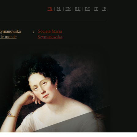
FR
PL
EN
RU
DE
IT
JP
zymanowska
Société Maria
s le monde
Szymanowska