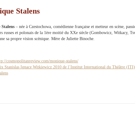
que Stalens
 Stalens
– née à Czestochowa, comédienne française et metteur en scène, passio
rs russes et polonais de la 1ère moitié du XXe siècle (Gombowicz, Witkacy, T
nne sa propre vision scénique. Mère de Juliette Binoche.
tp://cosmopolitanreview.com/monique-stalens/
ix Stanislas Ignace Witkiewicz 2010 de l’Institut International du Théâtre (IT
alens