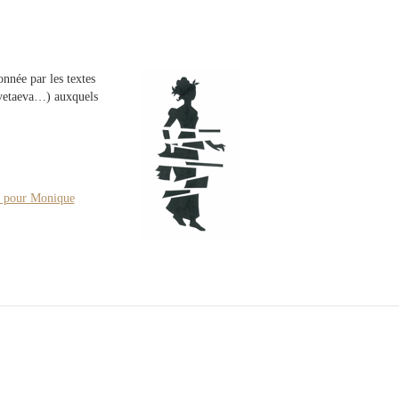
nnée par les textes
svetaeva…) auxquels
I) pour Monique